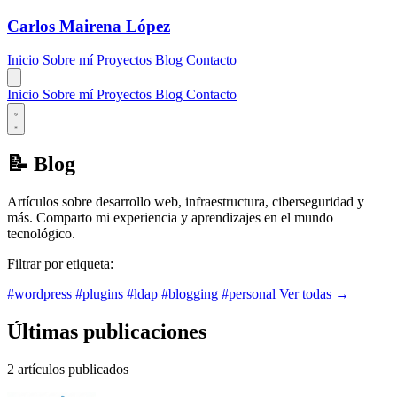
Carlos Mairena López
Inicio
Sobre mí
Proyectos
Blog
Contacto
Inicio
Sobre mí
Proyectos
Blog
Contacto
📝
Blog
Artículos sobre desarrollo web, infraestructura, ciberseguridad y
más. Comparto mi experiencia y aprendizajes en el mundo
tecnológico.
Filtrar por etiqueta:
#wordpress
#plugins
#ldap
#blogging
#personal
Ver todas →
Últimas publicaciones
2 artículos publicados